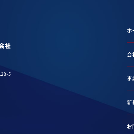
ホ
会
8-5
事
新
お